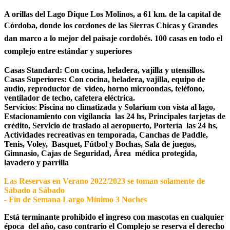
A orillas del Lago Dique Los Molinos, a 61 km. de la capital de
Córdoba, donde los
cordones de las Sierras Chicas y Grandes
dan marco a lo mejor del paisaje cordobés.
100 casas en todo el
complejo entre estándar y superiores
Casas Standard: Con cocina, heladera, vajilla y utensillos.
Casas Superiores: Con cocina, heladera, vajilla, equipo de
audio, reproductor de video, horno microondas, teléfono,
ventilador de techo, cafetera eléctrica.
Servicios
:
Piscina no climatizada y Solarium con vista al lago,
Estacionamiento con vigilancia las 24 hs, Principales tarjetas de
crédito, Servicio de traslado al aeropuerto, Portería las 24 hs,
Actividades recreativas en temporada, Canchas de Paddle,
Tenis, Voley, Basquet, Fútbol y Bochas, Sala de juegos,
Gimnasio, Cajas de Seguridad, Área médica protegida,
lavadero y parrilla
Las Reservas en Verano 2022/2023 se toman solamente de
Sábado a Sábado
- Fin de Semana Largo Mínimo 3 Noches
Está terminante prohibido el ingreso con mascotas en cualquier
época del año, caso contrario el Complejo se reserva el derecho