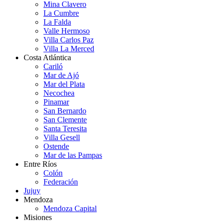
Mina Clavero
La Cumbre
La Falda
Valle Hermoso
Villa Carlos Paz
Villa La Merced
Costa Atlántica
Cariló
Mar de Ajó
Mar del Plata
Necochea
Pinamar
San Bernardo
San Clemente
Santa Teresita
Villa Gesell
Ostende
Mar de las Pampas
Entre Ríos
Colón
Federación
Jujuy
Mendoza
Mendoza Capital
Misiones