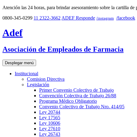
Atención las 24 horas, para brindar asesoramiento sobre la cartilla de 
0800-345-0299
11 2322-3662
ADEF Responde
/facebook
/instagram
Adef
Asociación de Empleados de Farmacia
Desplegar menú
Institucional
Comision Directiva
Legislación
Primer Convenio Colectivo de Trabajo
Convención Colectiva de Trabajo 26/88
Programa Médico Obligatorio
Convenio Colectivo de Trabajo Nro. 414/05
Ley 20744
Ley 17565
Ley 10606
Ley 27610
Ley 26743