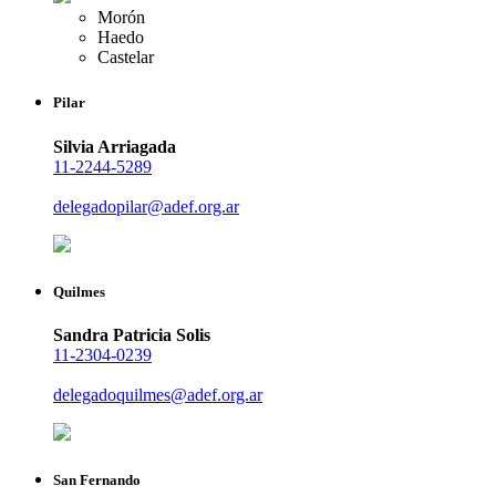
Morón
Haedo
Castelar
Pilar
Silvia Arriagada
11-2244-5289
delegadopilar@adef.org.ar
Quilmes
Sandra Patricia Solis
11-2304-0239
delegadoquilmes@adef.org.ar
San Fernando