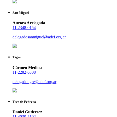
San Miguel
Aurora Arriagada
11-2348-0154
delegadosanmiguel@adef.org.ar
Tigre
Cármen Medina
11-2282-6308
delegadotigre@adef.org.ar
Tres de Febrero
Daniel Gutierrez
11-4030-5192