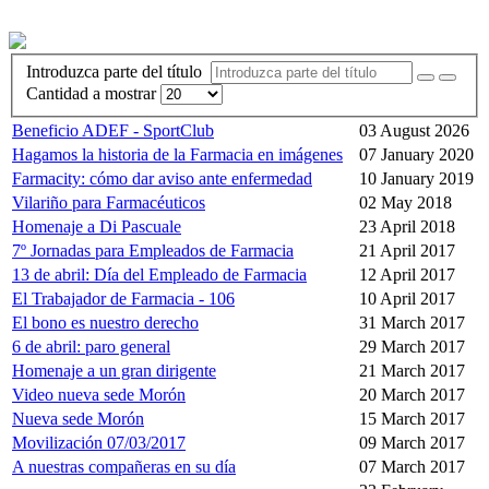
Introduzca parte del título
Cantidad a mostrar
Beneficio ADEF - SportClub
03 August 2026
Hagamos la historia de la Farmacia en imágenes
07 January 2020
Farmacity: cómo dar aviso ante enfermedad
10 January 2019
Vilariño para Farmacéuticos
02 May 2018
Homenaje a Di Pascuale
23 April 2018
7º Jornadas para Empleados de Farmacia
21 April 2017
13 de abril: Día del Empleado de Farmacia
12 April 2017
El Trabajador de Farmacia - 106
10 April 2017
El bono es nuestro derecho
31 March 2017
6 de abril: paro general
29 March 2017
Homenaje a un gran dirigente
21 March 2017
Video nueva sede Morón
20 March 2017
Nueva sede Morón
15 March 2017
Movilización 07/03/2017
09 March 2017
A nuestras compañeras en su día
07 March 2017