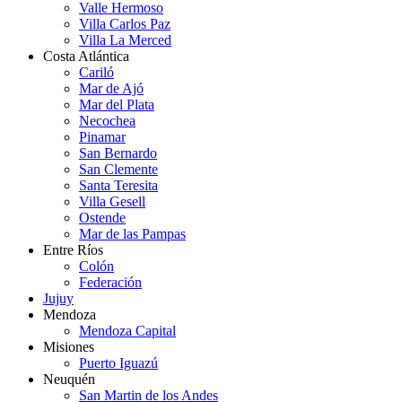
Valle Hermoso
Villa Carlos Paz
Villa La Merced
Costa Atlántica
Cariló
Mar de Ajó
Mar del Plata
Necochea
Pinamar
San Bernardo
San Clemente
Santa Teresita
Villa Gesell
Ostende
Mar de las Pampas
Entre Ríos
Colón
Federación
Jujuy
Mendoza
Mendoza Capital
Misiones
Puerto Iguazú
Neuquén
San Martin de los Andes