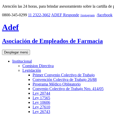
Atención las 24 horas, para brindar asesoramiento sobre la cartilla de 
0800-345-0299
11 2322-3662
ADEF Responde
/facebook
/instagram
Adef
Asociación de Empleados de Farmacia
Desplegar menú
Institucional
Comision Directiva
Legislación
Primer Convenio Colectivo de Trabajo
Convención Colectiva de Trabajo 26/88
Programa Médico Obligatorio
Convenio Colectivo de Trabajo Nro. 414/05
Ley 20744
Ley 17565
Ley 10606
Ley 27610
Ley 26743