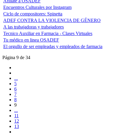
Afiliate a OSADEF
Encuentros Culturales por Instagram
Ciclo de compositores: Spinetta
ADEF CONTRA LA VIOLENCIA DE GÉNERO
A las trabajadoras y trabajadores
Tecnico Auxiliar en Farmacia - Clases Virtuales
Tu médico en linea OSADEF
El orgullo de ser empleadas y empleados de farmacia
Página 9 de 34
...
5
6
7
8
9
...
11
12
13