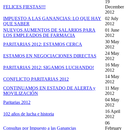
19
FELICES FIESTAS!!!
December
2012
IMPUESTO A LAS GANANCIAS: LO QUE HAY
02 July
QUE SABER
2012
NUEVOS AUMENTOS DE SALARIOS PARA
01 June
LOS EMPLEADOS DE FARMACIA
2012
30 May
PARITARIAS 2012: ESTAMOS CERCA
2012
24 May
ESTAMOS EN NEGOCIACIONES DIRECTAS
2012
16 May
PARITARIAS 2012: SIGAMOS LUCHANDO!
2012
14 May
CONFLICTO PARITARIAS 2012
2012
CONTINUAMOS EN ESTADO DE ALERTA y
11 May
MOVILIZACIÓN
2012
04 May
Paritarias 2012
2012
16 April
102 años de lucha e historia
2012
06
Consultas por Impuesto a las Ganancias
February