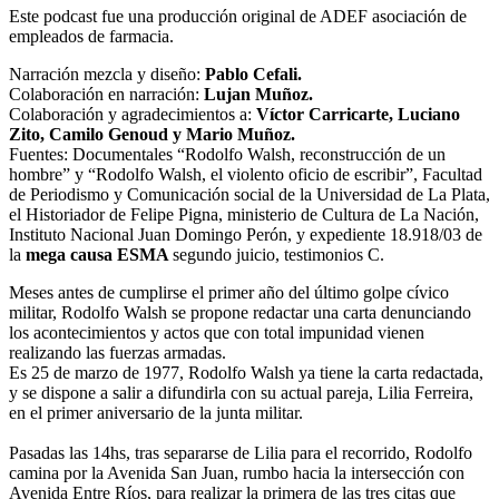
Este podcast fue una producción original de ADEF asociación de
empleados de farmacia.
Narración mezcla y diseño:
Pablo Cefali.
Colaboración en narración:
Lujan Muñoz.
Colaboración y agradecimientos a:
Víctor Carricarte, Luciano
Zito, Camilo Genoud y Mario Muñoz.
Fuentes: Documentales “Rodolfo Walsh, reconstrucción de un
hombre” y “Rodolfo Walsh, el violento oficio de escribir”, Facultad
de Periodismo y Comunicación social de la Universidad de La Plata,
el Historiador de Felipe Pigna, ministerio de Cultura de La Nación,
Instituto Nacional Juan Domingo Perón, y expediente 18.918/03 de
la
mega causa ESMA
segundo juicio, testimonios C.
Meses antes de cumplirse el primer año del último golpe cívico
militar, Rodolfo Walsh se propone redactar una carta denunciando
los acontecimientos y actos que con total impunidad vienen
realizando las fuerzas armadas.
Es 25 de marzo de 1977, Rodolfo Walsh ya tiene la carta redactada,
y se dispone a salir a difundirla con su actual pareja, Lilia Ferreira,
en el primer aniversario de la junta militar.
Pasadas las 14hs, tras separarse de Lilia para el recorrido, Rodolfo
camina por la Avenida San Juan, rumbo hacia la intersección con
Avenida Entre Ríos, para realizar la primera de las tres citas que