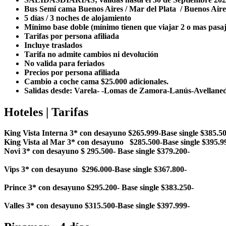
Bus Semi cama Buenos Aires / Mar del Plata / Buenos A
5 días / 3 noches de alojamiento
Mínimo base doble (mínimo tienen que viajar 2 o mas pasa
Tarifas por persona afiliada
Incluye traslados
Tarifa no admite cambios ni devolución
No valida para feriados
Precios por persona afiliada
Cambio a coche cama $25.000 adicionales.
Salidas desde: Varela- -Lomas de Zamora-Lanús-Avellan
Hoteles | Tarifas
King Vista Interna 3* con desayuno $265.999-Base single $385.5
King Vista al Mar 3* con desayuno $285.500-Base single $395.9
Novi 3* con desayuno $ 295.500- Base single $379.200-
Vips 3* con desayuno $296.000-Base single $367.800-
Prince 3* con desayuno $295.200- Base single $383.250-
Valles 3* con desayuno $315.500-Base single $397.999-