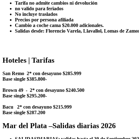
Tarifa no admite cambios ni devolución
no valido para feriados
No incluye traslados
Precios por persona afiliada
Cambio a coche cama $20.000 adicionales.
Salidas desde: Florencio Varela, Llavallol, Lomas de Zam
Hoteles | Tarifas
San Remo 2* con desayuno $285.999
Base single $385.800-
Brown 49 - 2* con desayuno $240.500
Base single $295.200-
Bacu 2* con desayuno $215.999
Base single $287.200
Mar del Plata –Salidas diarias 2026
SALIDASDIARIAS; validas hasta el 30 de Septiembre 20