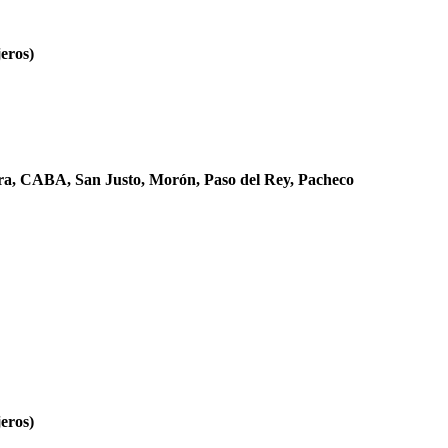
es
jeros)
ora, CABA, San Justo, Morón, Paso del Rey, Pacheco
es
jeros)