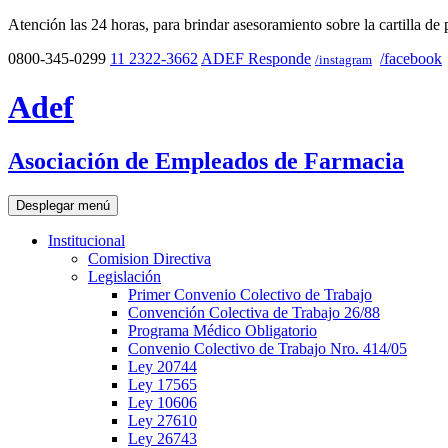
Atención las 24 horas, para brindar asesoramiento sobre la cartilla de 
0800-345-0299
11 2322-3662
ADEF Responde
/facebook
/instagram
Adef
Asociación de Empleados de Farmacia
Desplegar menú
Institucional
Comision Directiva
Legislación
Primer Convenio Colectivo de Trabajo
Convención Colectiva de Trabajo 26/88
Programa Médico Obligatorio
Convenio Colectivo de Trabajo Nro. 414/05
Ley 20744
Ley 17565
Ley 10606
Ley 27610
Ley 26743