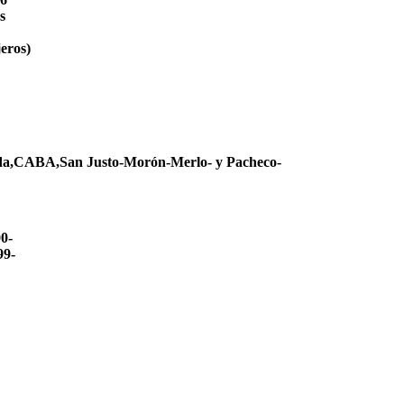
ires
jeros)
eda,CABA,San Justo-Morón-Merlo- y Pacheco-
00-
99-