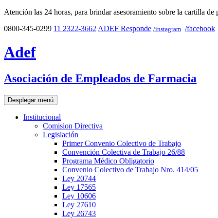
Atención las 24 horas, para brindar asesoramiento sobre la cartilla de 
0800-345-0299
11 2322-3662
ADEF Responde
/facebook
/instagram
Adef
Asociación de Empleados de Farmacia
Desplegar menú
Institucional
Comision Directiva
Legislación
Primer Convenio Colectivo de Trabajo
Convención Colectiva de Trabajo 26/88
Programa Médico Obligatorio
Convenio Colectivo de Trabajo Nro. 414/05
Ley 20744
Ley 17565
Ley 10606
Ley 27610
Ley 26743